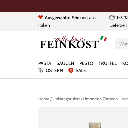
Ausgewählte Feinkost
aus
1-3 T
Italien
Lieferzeit
Produc
search
PASTA
SAUCEN
PESTO
TRÜFFEL
KO
OSTERN
SALE
Home
/
Unkategorisiert
/ Limoncino Zitronen-Likö