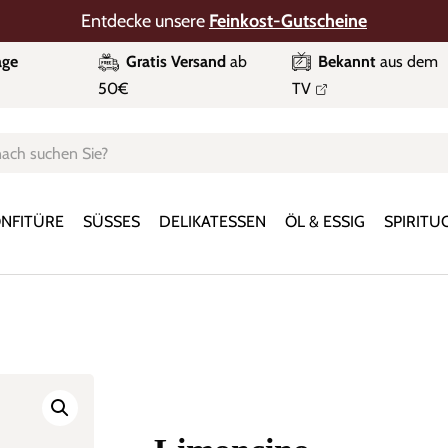
Entdecke unsere
Feinkost-Gutscheine
age
Gratis Versand
ab
Bekannt
aus dem
50€
TV
ts
NFITÜRE
SÜSSES
DELIKATESSEN
ÖL & ESSIG
SPIRITU
r