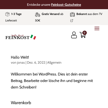
Entdecke unsere
Feinkost-Gutscheine
1-3 Tage
Gratis Versand
ab
Bekannt
aus dem TV
Lieferzeit
50€
0
Hallo Welt!
von
jonas
|
Dez. 6, 2022
|
Allgemein
Willkommen bei WordPress. Dies ist dein erster
Beitrag. Bearbeite oder lösche ihn und beginne mit
dem Schreiben!
Warenkorb